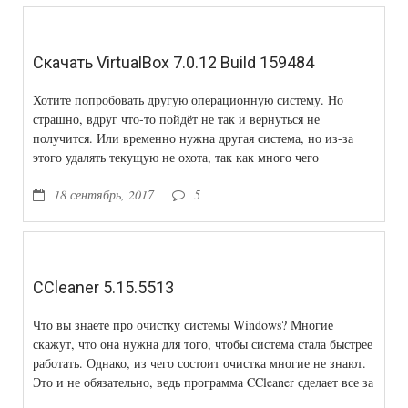
Скачать VirtualBox 7.0.12 Build 159484
Хотите попробовать другую операционную систему. Но
страшно, вдруг что-то пойдёт не так и вернуться не
получится. Или временно нужна другая система, но из-за
этого удалять текущую не охота, так как много чего
установлено и настроено. Тогда виртуальная машина - это
18 сентябрь, 2017
5
ваш выход в этой ситуации.
CCleaner 5.15.5513
Что вы знаете про очистку системы Windows? Многие
скажут, что она нужна для того, чтобы система стала быстрее
работать. Однако, из чего состоит очистка многие не знают.
Это и не обязательно, ведь программа CCleaner сделает все за
вас. Это довольно маленькая по размеру для своего