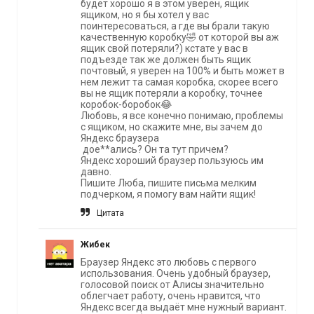
будет хорошо я в этом уверен, ящик
ящиком, но я бы хотел у вас
поинтересоваться, а где вы брали такую
качественную коробку🤣 от которой вы аж
ящик свой потеряли?) кстате у вас в
подъезде так же должен быть ящик
почтовый, я уверен на 100% и быть может в
нем лежит та самая коробка, скорее всего
вы не ящик потеряли а коробку, точнее
коробок-боробок😂
Любовь, я все конечно понимаю, проблемы
с ящиком, но скажите мне, вы зачем до
Яндекс браузера
дое**ались? Он та тут причем?
Яндекс хороший браузер пользуюсь им
давно.
Пишите Люба, пишите письма мелким
подчерком, я помогу вам найти ящик!
Цитата
Жибек
Браузер Яндекс это любовь с первого
использования. Очень удобный браузер,
голосовой поиск от Алисы значительно
облегчает работу, очень нравится, что
Яндекс всегда выдаёт мне нужный вариант.