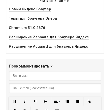
Читайте также:
Новый Яндекс.Браузер
Темы для браузера Опера
Chromium 51.0.2676
Расширение Zenmate для браузера Яндекс
Расширение Adguard для браузера Яндекс
Прокомментировать
Полужирный
Курсив
Подчеркнутый
Зачеркнутый
Выравнивание
Нумерованный списо
Маркированный
Вставить