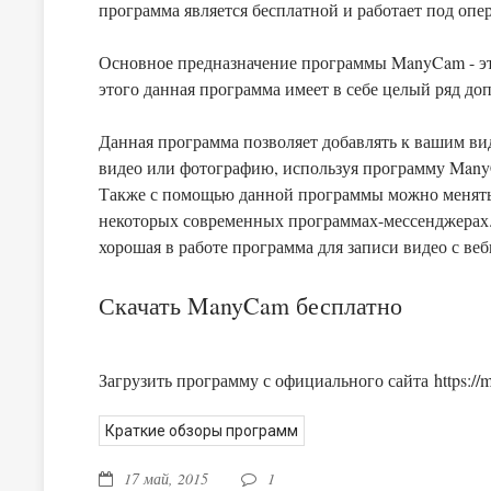
программа является бесплатной и работает под оп
Основное предназначение программы ManyCam - это
этого данная программа имеет в себе целый ряд д
Данная программа позволяет добавлять к вашим ви
видео или фотографию, используя программу ManyC
Также с помощью данной программы можно менять 
некоторых современных программах-мессенджерах. Если вам нужна простая в использовании, но доволь
хорошая в работе программа для записи видео с ве
Скачать ManyCam бесплатно
Загрузить программу с официального сайта https://
Краткие обзоры программ
17 май, 2015
1