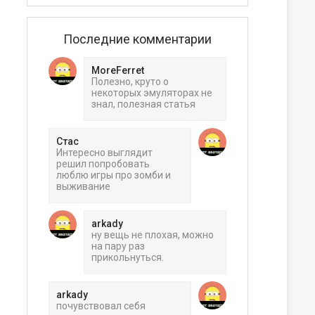
Последние комментарии
MoreFerret
Полезно, круто о
некоторых эмуляторах не
знал, полезная статья
Стас
Интересно выглядит
решил попробовать
люблю игры про зомби и
выживание
arkady
ну вещь не плохая, можно
на пару раз
прикольнуться.
arkady
почувствовал себя
ера