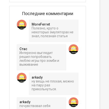
Последние комментарии
MoreFerret
Полезно, круто о
некоторых эмуляторах не
знал, полезная статья
Стас
Интересно выглядит
решил попробовать
люблю игры про зомби и
выживание
arkady
ну вещь не плохая, можно
на пару раз
прикольнуться.
arkady
почувствовал себя