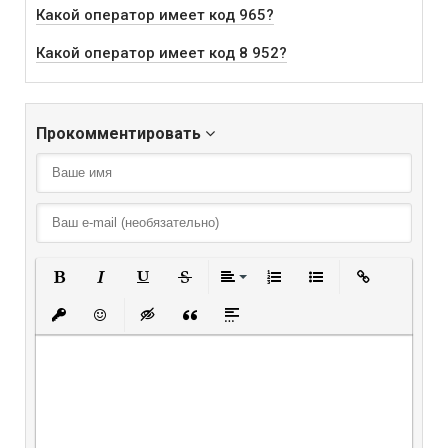
Какой оператор имеет код 965?
Какой оператор имеет код 8 952?
Прокомментировать
Полужирный
Курсив
Подчеркнутый
Зачеркнутый
Выравнивание
Нумерованный списо
Маркированный
Вставить
Вставить защищенную ссылку
Вставить смайлик
Вставка скрытого текста
Вставка цитаты
Вставка спойлера