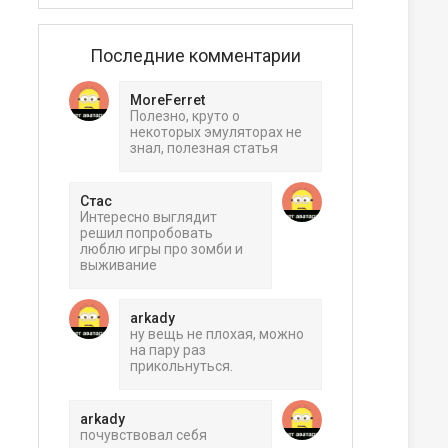
Последние комментарии
MoreFerret
Полезно, круто о
некоторых эмуляторах не
знал, полезная статья
Стас
Интересно выглядит
решил попробовать
люблю игры про зомби и
выживание
arkady
ну вещь не плохая, можно
на пару раз
прикольнуться.
arkady
почувствовал себя