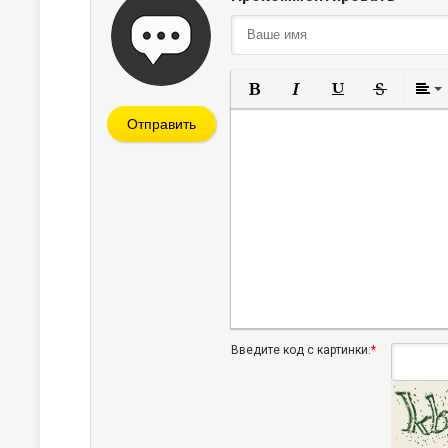
Полужирный
Курсив
Подчеркнут
Зачерк
Отправить
Введите код с картинки:
*