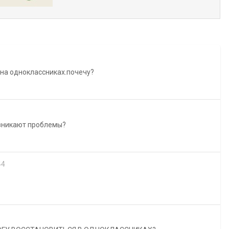
 на одноклассниках.почечу?
озникают проблемы?
44