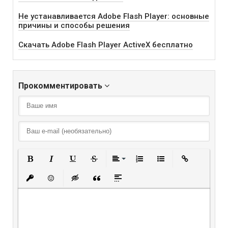
Не устанавливается Adobe Flash Player: основные
причины и способы решения
Скачать Adobe Flash Player ActiveX бесплатно
Прокомментировать
Полужирный
Курсив
Подчеркнутый
Зачеркнутый
Выравнивание
Нумерованный списо
Маркированный
Вставить
Вставить защищенную ссылку
Вставить смайлик
Вставка скрытого текста
Вставка цитаты
Вставка спойлера