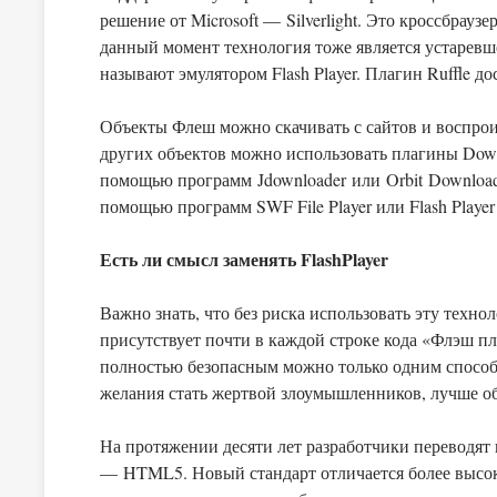
решение от Microsoft — Silverlight. Это кроссбрау
данный момент технология тоже является устаревше
называют эмулятором Flash Player. Плагин Ruffle д
Объекты Флеш можно скачивать с сайтов и воспроиз
других объектов можно использовать плагины Downl
помощью программ Jdownloader или Orbit Downloa
помощью программ SWF File Player или Flash Player P
Есть ли смысл заменять FlashPlayer
Важно знать, что без риска использовать эту техн
присутствует почти в каждой строке кода «Флэш пл
полностью безопасным можно только одним способо
желания стать жертвой злоумышленников, лучше об F
На протяжении десяти лет разработчики переводят
— HTML5. Новый стандарт отличается более высоки