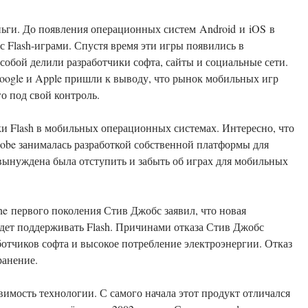
ьги. До появления операционных систем Android и iOS в
с Flash-играми. Спустя время эти игры появились в
собой делили разработчики софта, сайты и социальные сети.
oogle и Apple пришли к выводу, что рынок мобильных игр
го под свой контроль.
ки Flash в мобильных операционных системах. Интересно, что
dobe занималась разработкой собственной платформы для
вынуждена была отступить и забыть об играх для мобильных
ne первого поколения Стив Джобс заявил, что новая
удет поддерживать Flash. Причинами отказа Стив Джобс
ботчиков софта и высокое потребление электроэнергии. Отказ
транение.
вимость технологии. С самого начала этот продукт отличался