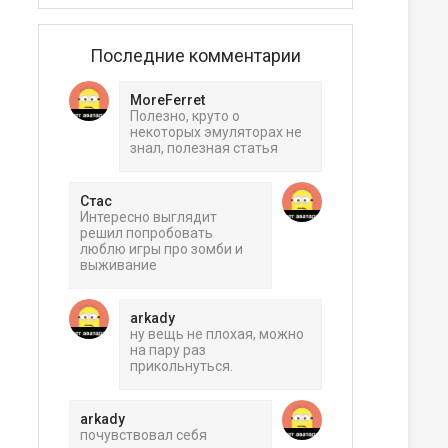
Последние комментарии
MoreFerret
Полезно, круто о
некоторых эмуляторах не
знал, полезная статья
Стас
Интересно выглядит
решил попробовать
люблю игры про зомби и
выживание
arkady
ну вещь не плохая, можно
на пару раз
прикольнуться.
arkady
почувствовал себя