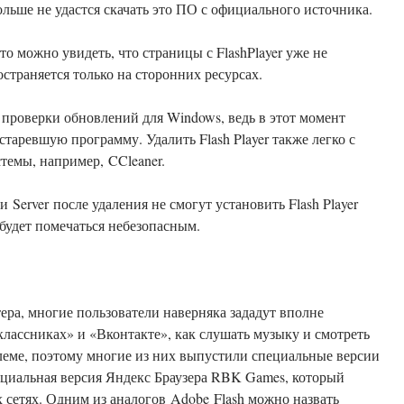
ольше не удастся скачать это ПО с официального источника.
о можно увидеть, что страницы с FlashPlayer уже не
страняется только на сторонних ресурсах.
проверки обновлений для Windows, ведь в этот момент
таревшую программу. Удалить Flash Player также легко с
темы, например, CCleaner.
Server после удаления не смогут установить Flash Player
будет помечаться небезопасным.
ра, многие пользователи наверняка зададут вполне
классниках» и «Вконтакте», как слушать музыку и смотреть
блеме, поэтому многие из них выпустили специальные версии
пециальная версия Яндекс Браузера RBK Games, который
сетях. Одним из аналогов Adobe Flash можно назвать