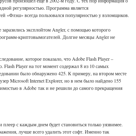
усов произошёл еще в 2002-м году. С тех пор информация о
видной регулярностью. Программа является
тей «Флэш» всегда пользовался популярностью у взломщиков.
 заразились эксплойтом Angler, с помощью которого
ограмм-криптовымогателей. Долгие месяцы Angler не
ледование, которое показало, что Adobe Flash Player –
Flash Player на тот момент содержал 8 из 10 самых
ледовании было обнаружено 425. К примеру, на втором месте
зер Microsoft Internet Explorer, но в нем было найдено 155
вимостью в Adobe так и не решили до самого прекращения
 плеер с каждым днем будет становиться только уязвимее.
ажения, лучше всего удалить этот софт. Именно так