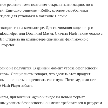
зерное решение тоже позволяет открывать анимацию, но в
й. Еще одно решение – Ruffle, которое разработчики
оступен для установки в магазине Chrome.
водить их на компьютере. Для скачивания видео, игр и
oadhelper или Download Master. Скачать Flash также можно с
der. Открыть на компьютере скачанный файл можно с
rojector.
ологию не получится. В данный момент угроза безопасности
еера». Специалисты говорят, что сделать этот продукт
м – полностью переписать его с нуля. Поэтому, если нет
lash Player забыть.
 игры, приложения, аудио и видео на новый формат
м уровнем безопасности, он менее требователен к ресурсам