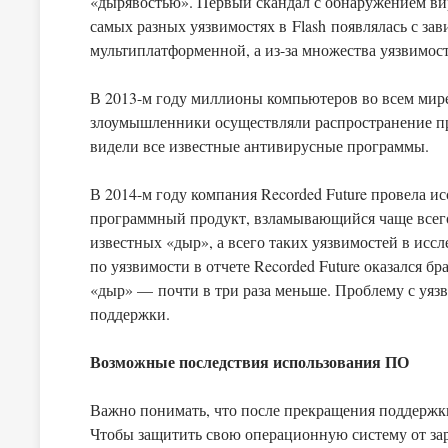
«дырявостью». Первый скандал с обнаружением вир
самых разных уязвимостях в Flash появлялась с за
мультиплатформенной, а из-за множества уязвимос
В 2013-м году миллионы компьютеров во всем мире
злоумышленники осуществляли распространение пр
видели все известные антивирусные программы.
В 2014-м году компания Recorded Future провела исс
программный продукт, взламывающийся чаще всего. 
известных «дыр», а всего таких уязвимостей в исс
по уязвимости в отчете Recorded Future оказался брау
«дыр» — почти в три раза меньше. Проблему с уяз
поддержки.
Возможные последствия использования ПО
Важно понимать, что после прекращения поддержки
Чтобы защитить свою операционную систему от зар