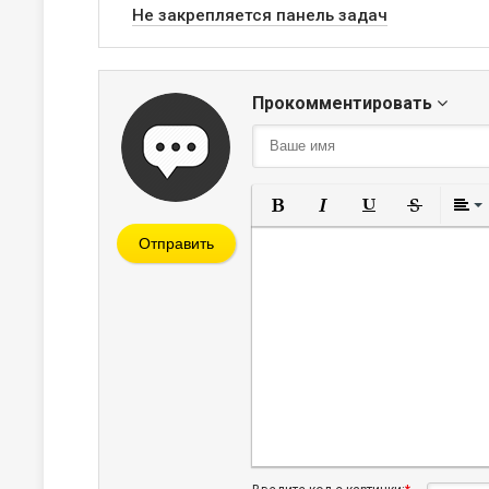
Не закрепляется панель задач
Прокомментировать
Полужирный
Курсив
Подчеркнут
Зачерк
Отправить