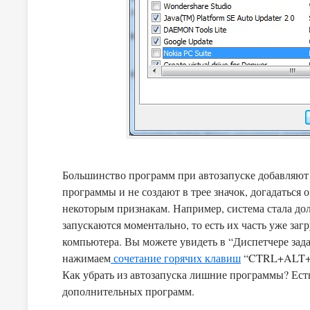
Большинство программ при автозапуске добавляют яр
программы и не создают в трее значок, догадаться 
некоторым признакам. Например, система стала дол
запускаются моментально, то есть их часть уже заг
компьютера. Вы можете увидеть в “Диспетчере задач” все процессы, запущенные в системе, для его запуска
нажимаем
сочетание горячих клавиш
“CTRL+ALT+
Как убрать из автозапуска лишние программы? Есть
дополнительных программ.