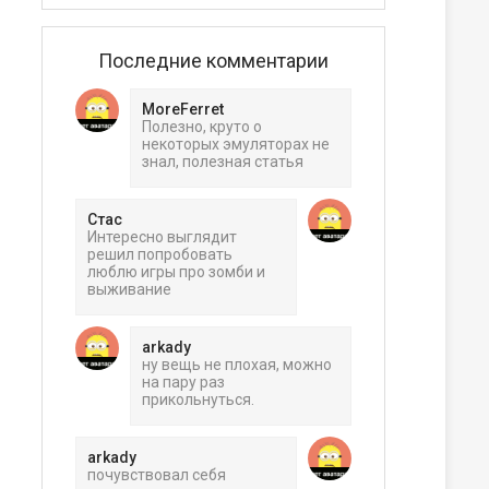
Последние комментарии
MoreFerret
Полезно, круто о
некоторых эмуляторах не
знал, полезная статья
Стас
ера
Интересно выглядит
решил попробовать
люблю игры про зомби и
выживание
arkady
ну вещь не плохая, можно
на пару раз
прикольнуться.
arkady
почувствовал себя