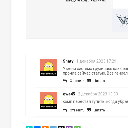
Введите код с картинки:
*
Shaty
1 декабря 2023 17:29
У меня система грузилась как беше
прочла сейчас статью. Всё гениал
Ответить
Цитата
qwe45
2 декабря 2023 13:33
комп перестал тупить, когда убра
Ответить
Цитата