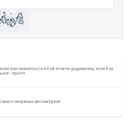
ная (как оказалось) и я б об этом не додумалась, если б не
ьное - просто.
л много ненужных автозагрузок!