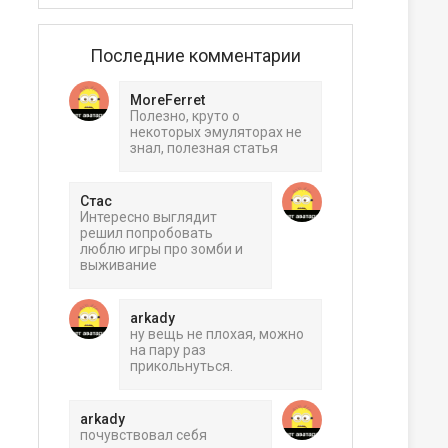
Последние комментарии
MoreFerret
Полезно, круто о
некоторых эмуляторах не
знал, полезная статья
Стас
Интересно выглядит
решил попробовать
люблю игры про зомби и
выживание
arkady
ну вещь не плохая, можно
на пару раз
прикольнуться.
arkady
ера
почувствовал себя