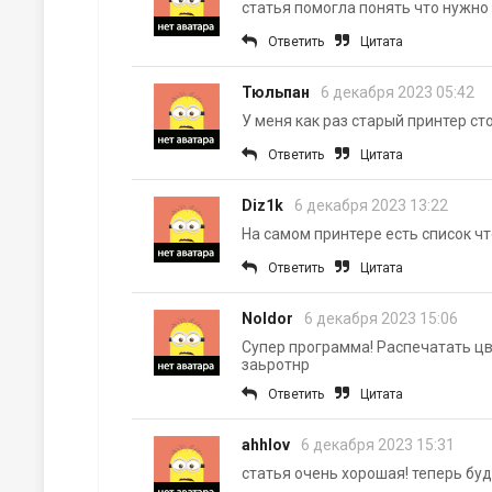
статья помогла понять что нужно
Ответить
Цитата
Тюльпан
6 декабря 2023 05:42
У меня как раз старый принтер ст
Ответить
Цитата
Diz1k
6 декабря 2023 13:22
На самом принтере есть список чт
Ответить
Цитата
Noldor
6 декабря 2023 15:06
Супер программа! Распечатать цв
заьротнр
Ответить
Цитата
ahhlov
6 декабря 2023 15:31
статья очень хорошая! теперь бу