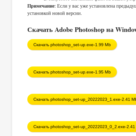
Примечание
: Если у вас уже установлена предыду
установкой новой версии.
Скачать
Adobe Photoshop на Windo
Скачать photoshop_set-up.exe-1.99 Mb
Скачать photoshop_set-up.exe-1.95 Mb
Скачать photoshop_set-up_20222023_1.exe-2.41 M
Скачать photoshop_set-up_20222023_0_2.exe-2.41