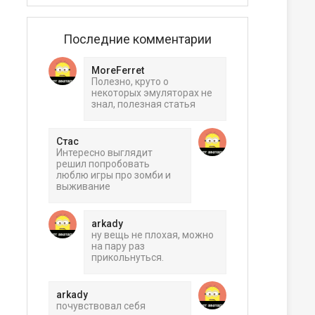
Последние комментарии
MoreFerret
Полезно, круто о
некоторых эмуляторах не
знал, полезная статья
Стас
Интересно выглядит
решил попробовать
люблю игры про зомби и
выживание
arkady
ну вещь не плохая, можно
на пару раз
прикольнуться.
arkady
почувствовал себя