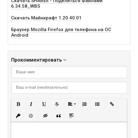
Скачать SHAREit - Поделиться Файлами
6.34.58_WBS
Скачать Майнкрафт 1.20.40.01
Браузер Mozilla Firefox для телефона на ОС
Android
Прокомментировать
Полужирный
Курсив
Подчеркнутый
Зачеркнутый
Выравнивание
Нумерованный списо
Маркированный
Вставить
Вставить защищенную ссылку
Вставить смайлик
Вставка скрытого текста
Вставка цитаты
Вставка спойлера