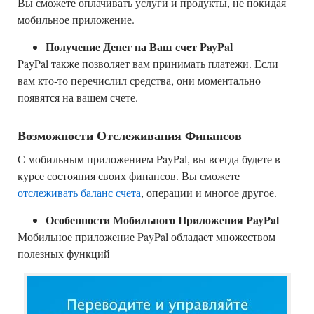
Вы сможете оплачивать услуги и продукты, не покидая
мобильное приложение.
Получение Денег на Ваш счет PayPal
PayPal также позволяет вам принимать платежи. Если
вам кто-то перечислил средства, они моментально
появятся на вашем счете.
Возможности Отслеживания Финансов
С мобильным приложением PayPal, вы всегда будете в
курсе состояния своих финансов. Вы сможете
отслеживать баланс счета
, операции и многое другое.
Особенности Мобильного Приложения PayPal
Мобильное приложение PayPal обладает множеством
полезных функций