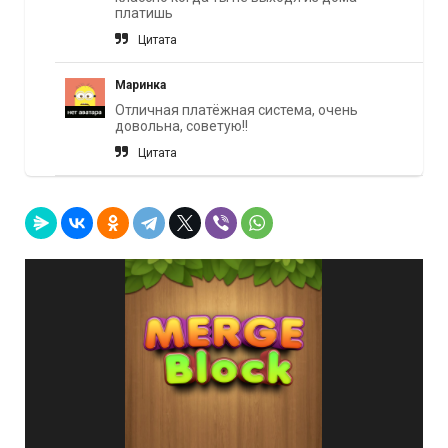
платишь
Цитата
Маринка
Отличная платёжная система, очень
довольна, советую!!
Цитата