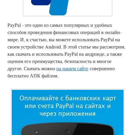
PayPal - это один из самых популярных и удобных
способов проведения финансовых операций в онлайн-
мире. И, к счастью, вы можете использовать PayPal на
своем устройстве Android. В этой статье мы рассмотрим,
как скачать и использовать PayPal на андроиде, а также
оценим его преимущества, безопасность и многое
другое. Скачать можно
на нашем сайте
совершенно
бесплатно АПК файлом.