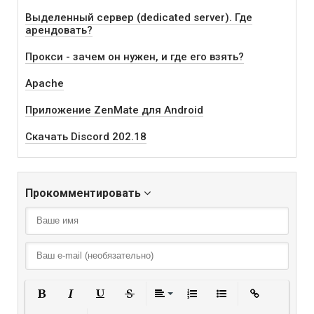
Выделенный сервер (dedicated server). Где
арендовать?
Прокси - зачем он нужен, и где его взять?
Apache
Приложение ZenMate для Android
Скачать Discord 202.18
Прокомментировать
Полужирный
Курсив
Подчеркнутый
Зачеркнутый
Выравнивание
Нумерованный списо
Маркированный
Вставить