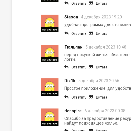
Ответить
Цитата
Stason
4 декабря 2023 19:20
удобная программа для отслежив
Ответить
Цитата
Тюльпан
5 декабря 2023 10:48
перед покупкой жилья обязательн
лоrти.
Ответить
Цитата
Diz1k
5 декабря 2023 20:56
Простое приложение, для удобст
Ответить
Цитата
desspire
6 декабря 2023 00:08
Спасибо за предоставление ресур
найдут подходящее жилье.