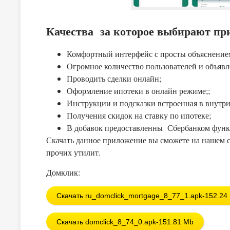
Качества за которое выбирают пр
Комфортный интерфейс с просты объяснение
Огромное количество пользователей и объявл
Проводить сделки онлайн;
Оформление ипотеки в онлайн режиме;;
Инструкции и подсказки встроенная в внутр
Получения скидок на ставку по ипотеке;
В добавок предоставленны Сбербанком функ
Скачать данное приложение вы сможете на нашем с
прочих утилит.
Домклик:
Скачать ru_domclick_mortgage_8_77_1.apk-152.24
Скачать domclick_8_74_0.apk-151.81 Mb