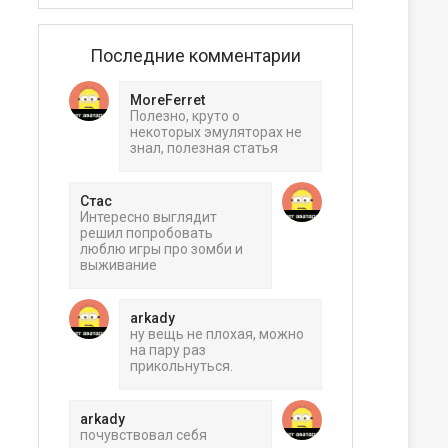
Последние комментарии
MoreFerret
Полезно, круто о
некоторых эмуляторах не
знал, полезная статья
Стас
Интересно выглядит
решил попробовать
люблю игры про зомби и
выживание
arkady
ну вещь не плохая, можно
на пару раз
прикольнуться.
arkady
почувствовал себя