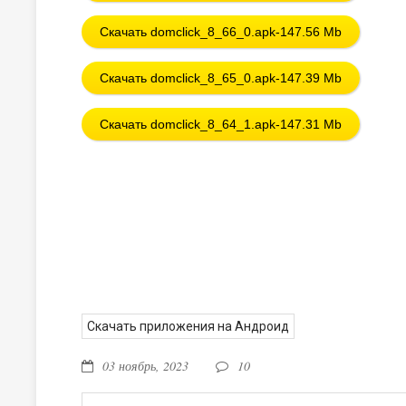
Скачать domclick_8_66_0.apk-147.56 Mb
Скачать domclick_8_65_0.apk-147.39 Mb
Скачать domclick_8_64_1.apk-147.31 Mb
Скачать приложения на Андроид
03 ноябрь, 2023
10