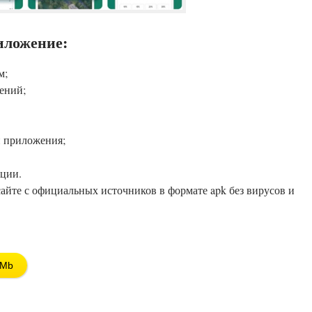
иложение:
м;
ений;
и приложения;
ции.
айте с официальных источников в формате apk без вирусов и
 Mb