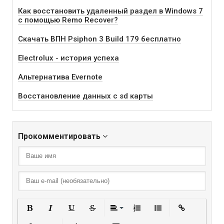
Как восстановить удаленный раздел в Windows 7
с помощью Remo Recover?
Скачать ВПН Psiphon 3 Build 179 бесплатно
Electrolux - история успеха
Альтернатива Evernote
Восстановление данных с sd карты
Прокомментировать
Полужирный
Курсив
Подчеркнутый
Зачеркнутый
Выравнивание
Нумерованный списо
Маркированный
Вставить