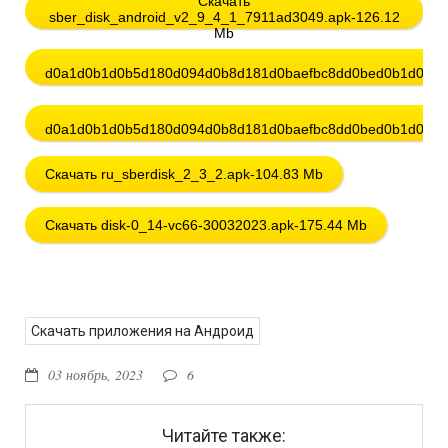
Скачать
sber_disk_android_v2_9_4_1_7911ad3049.apk-126.12
Mb
d0a1d0b1d0b5d180d094d0b8d181d0baefbc8dd0bed0b1d0bbd
d0a1d0b1d0b5d180d094d0b8d181d0baefbc8dd0bed0b1d0bbd
Скачать ru_sberdisk_2_3_2.apk-104.83 Mb
Скачать disk-0_14-vc66-30032023.apk-175.44 Mb
Скачать приложения на Андроид
03 ноябрь, 2023
6
Читайте также: