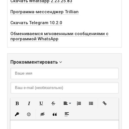
Скачать Whatsapp 2.23.25.83
Программа-мессенджер Trillian
Скачать Telegram 10.2.0
Обмениваемся мгновенными сообщениями с
программой WhatsApp
Прокомментировать
Полужирный
Курсив
Подчеркнутый
Зачеркнутый
Выравнивание
Нумерованный списо
Маркированный
Вставить
Вставить защищенную ссылку
Вставить смайлик
Вставка скрытого текста
Вставка цитаты
Вставка спойлера