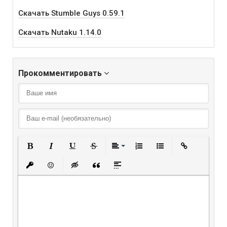
Скачать Stumble Guys 0.59.1
Скачать Nutaku 1.14.0
Прокомментировать
Полужирный
Курсив
Подчеркнутый
Зачеркнутый
Выравнивание
Нумерованный списо
Маркированный
Вставить
Вставить защищенную ссылку
Вставить смайлик
Вставка скрытого текста
Вставка цитаты
Вставка спойлера