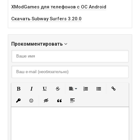
XModGames для телефонов с ОС Android
Скачать Subway Surfers 3.20.0
Прокомментировать
Полужирный
Курсив
Подчеркнутый
Зачеркнутый
Выравнивание
Нумерованный списо
Маркированный
Вставить
Вставить защищенную ссылку
Вставить смайлик
Вставка скрытого текста
Вставка цитаты
Вставка спойлера