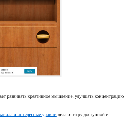
ает развивать креативное мышление, улучшать концентрацию
равила и интересные уровни
делают игру доступной и