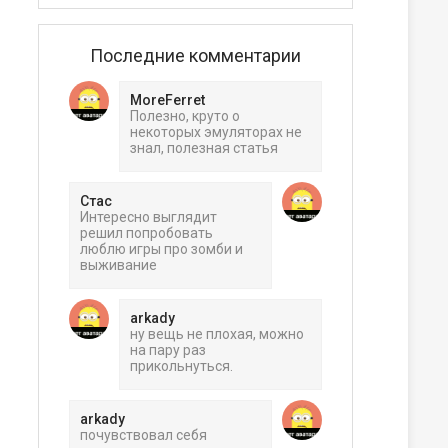
Последние комментарии
MoreFerret
Полезно, круто о
некоторых эмуляторах не
знал, полезная статья
Стас
Интересно выглядит
решил попробовать
люблю игры про зомби и
выживание
arkady
ну вещь не плохая, можно
на пару раз
прикольнуться.
arkady
почувствовал себя