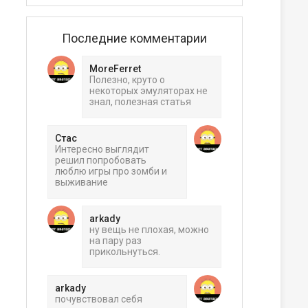
Последние комментарии
MoreFerret
Полезно, круто о
некоторых эмуляторах не
знал, полезная статья
Стас
Интересно выглядит
решил попробовать
люблю игры про зомби и
выживание
arkady
ну вещь не плохая, можно
на пару раз
прикольнуться.
arkady
почувствовал себя