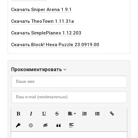
Скачать Sniper Arena 1.9.1
Скачать TheoTown 1.11.31a
Скачать SimplePlanes 1.12.203
Скачать Block! Hexa Puzzle 23.0919.00
Прокомментировать
Полужирный
Курсив
Подчеркнутый
Зачеркнутый
Выравнивание
Нумерованный списо
Маркированный
Вставить
Вставить защищенную ссылку
Вставить смайлик
Вставка скрытого текста
Вставка цитаты
Вставка спойлера