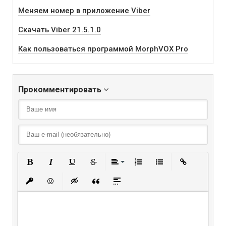
Меняем номер в приложение Viber
Скачать Viber 21.5.1.0
Как пользоваться программой MorphVOX Pro
Прокомментировать
Полужирный
Курсив
Подчеркнутый
Зачеркнутый
Выравнивание
Нумерованный списо
Маркированный
Вставить
Вставить защищенную ссылку
Вставить смайлик
Вставка скрытого текста
Вставка цитаты
Вставка спойлера