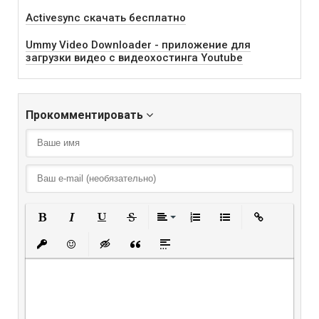
Activesync скачать бесплатно
Ummy Video Downloader - приложение для
загрузки видео с видеохостинга Youtube
Прокомментировать
Полужирный
Курсив
Подчеркнутый
Зачеркнутый
Выравнивание
Нумерованный списо
Маркированный
Вставить
Вставить защищенную ссылку
Вставить смайлик
Вставка скрытого текста
Вставка цитаты
Вставка спойлера