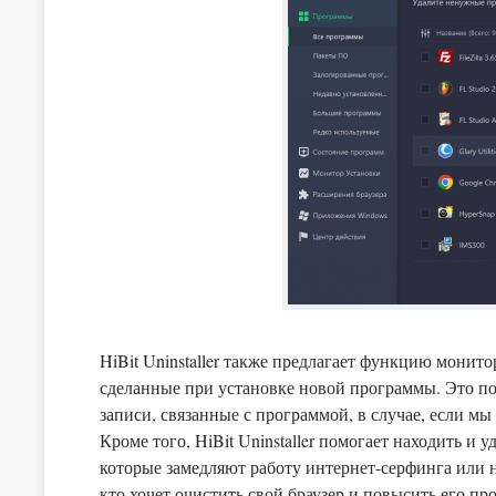
HiBit Uninstaller также предлагает функцию монито
сделанные при установке новой программы. Это по
записи, связанные с программой, в случае, если мы
Кроме того, HiBit Uninstaller помогает находить и
которые замедляют работу интернет-серфинга или н
кто хочет очистить свой браузер и повысить его пр