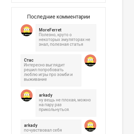
Последние комментарии
MoreFerret
Полезно, круто о
некоторых эмуляторах не
знал, полезная статья
Стас
Интересно выглядит
решил попробовать
люблю игры про зомби и
выживание
arkady
ну вещь не плохая, можно
на пару раз
прикольнуться.
arkady
почувствовал себя