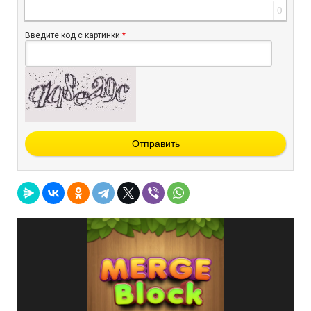
0
Введите код с картинки:
*
Отправить