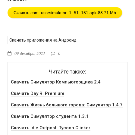
Скачать com_ussrsimulator_1_51_151.apk-83.71 Mb
Скачать приложения на Андроид
09 декабрь, 2023
0
Читайте также:
Скачать Симулятор Компьютерщика 2.4
Скачать Day R. Premium
Скачать Жизнь большого города: Симулятор 1.4.7
Скачать Симулятор студента 1.3.1
Скачать Idle Outpost: Tycoon Clicker