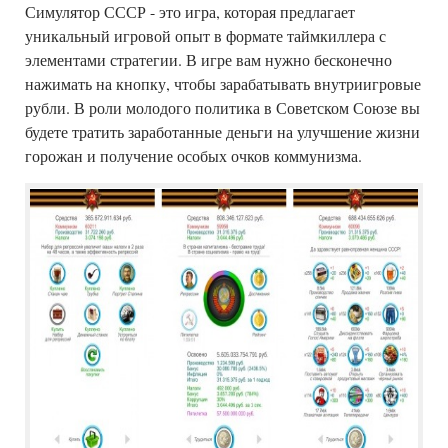
Симулятор СССР - это игра, которая предлагает
уникальный игровой опыт в формате таймкиллера с
элементами стратегии. В игре вам нужно бесконечно
нажимать на кнопку, чтобы зарабатывать внутриигровые
рубли. В роли молодого политика в Советском Союзе вы
будете тратить заработанные деньги на улучшение жизни
горожан и получение особых очков коммунизма.