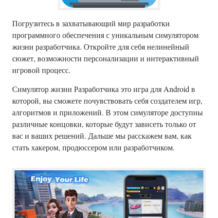
Погрузитесь в захватывающий мир разработки
программного обеспечения с уникальным симулятором
жизни разработчика. Откройте для себя нелинейный
сюжет, возможности персонализации и интерактивный
игровой процесс.
Симулятор жизни Разработчика это игра для Android в
которой, вы сможете почувствовать себя создателем игр,
алгоритмов и приложений. В этом симуляторе доступны
различные концовки, которые будут зависеть только от
вас и ваших решений. Дальше мы расскажем вам, как
стать хакером, продюссером или разработчиком.