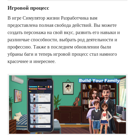
Игровой процесс
В игре Симулятор жизни Разработчика вам
предоставлена полная свобода действий. Вы можете
создать персонажа на свой вкус, развить его навыки и
разлинчые способности, выбрать род деятельности и
профессию. Также в последнем обновлении были
убраны баги и теперь игровой процесс стал намного
красочнее и инереснее.