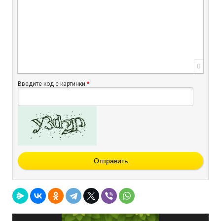
0
Введите код с картинки:
*
Отправить