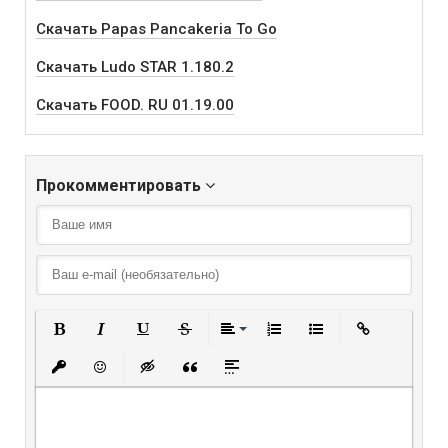
Скачать Papas Pancakeria To Go
Скачать Ludo STAR 1.180.2
Скачать FOOD. RU 01.19.00
Прокомментировать
Полужирный
Курсив
Подчеркнутый
Зачеркнутый
Выравнивание
Нумерованный списо
Маркированный
Вставить
Вставить защищенную ссылку
Вставить смайлик
Вставка скрытого текста
Вставка цитаты
Вставка спойлера