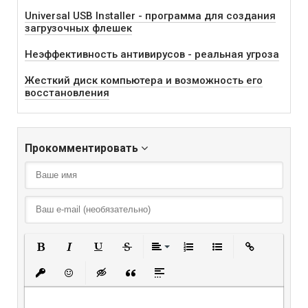
Universal USB Installer - программа для создания
загрузочных флешек
Неэффективность антивирусов - реальная угроза
Жесткий диск компьютера и возможность его
восстановления
Прокомментировать
Полужирный
Курсив
Подчеркнутый
Зачеркнутый
Выравнивание
Нумерованный списо
Маркированный
Вставить
Вставить защищенную ссылку
Вставить смайлик
Вставка скрытого текста
Вставка цитаты
Вставка спойлера