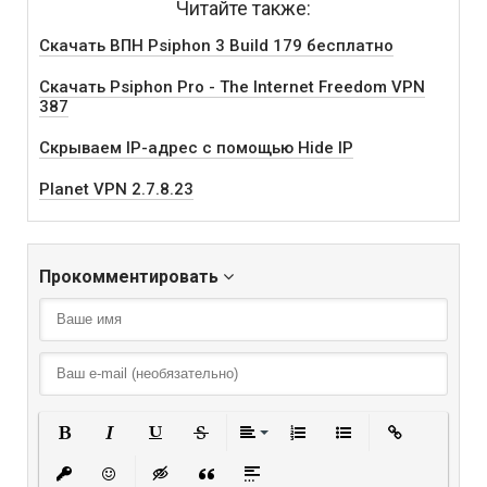
Читайте также:
Скачать ВПН Psiphon 3 Build 179 бесплатно
Скачать Psiphon Pro - The Internet Freedom VPN
387
Скрываем IP-адрес с помощью Hide IP
Planet VPN 2.7.8.23
Прокомментировать
Полужирный
Курсив
Подчеркнутый
Зачеркнутый
Выравнивание
Нумерованный списо
Маркированный
Вставить