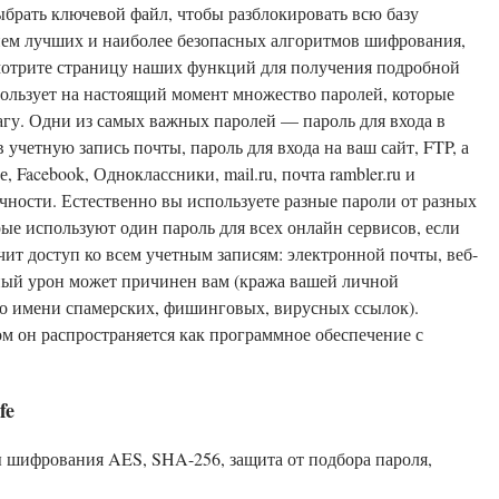
ыбрать ключевой файл, чтобы разблокировать всю базу
ем лучших и наиболее безопасных алгоритмов шифрования,
Смотрите страницу наших функций для получения подробной
льзует на настоящий момент множество паролей, которые
агу. Одни из самых важных паролей — пароль для входа в
учетную запись почты, пароль для входа на ваш сайт, FTP, а
 Facebook, Одноклассники, mail.ru, почта rambler.ru и
чности. Естественно вы используете разные пароли от разных
рые используют один пароль для всех онлайн сервисов, если
чит доступ ко всем учетным записям: электронной почты, веб-
ьный урон может причинен вам (кража вашей личной
го имени спамерских, фишинговых, вирусных ссылок).
том он распространяется как программное обеспечение с
fe
ы шифрования AES, SHA-256, защита от подбора пароля,