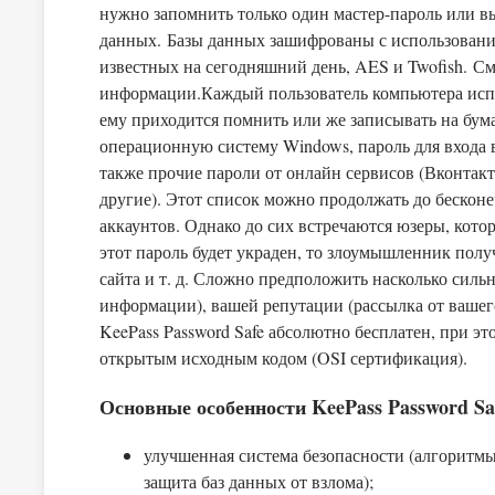
нужно запомнить только один мастер-пароль или в
данных. Базы данных зашифрованы с использовани
известных на сегодняшний день, AES и Twofish. 
информации.Каждый пользователь компьютера испо
ему приходится помнить или же записывать на бум
операционную систему Windows, пароль для входа в 
также прочие пароли от онлайн сервисов (Вконтакте,
другие). Этот список можно продолжать до бесконе
аккаунтов. Однако до сих встречаются юзеры, кото
этот пароль будет украден, то злоумышленник полу
сайта и т. д. Сложно предположить насколько сил
информации), вашей репутации (рассылка от ваше
KeePass Password Safe абсолютно бесплатен, при э
открытым исходным кодом (OSI сертификация).
Основные особенности KeePass Password Sa
улучшенная система безопасности (алгоритм
защита баз данных от взлома);