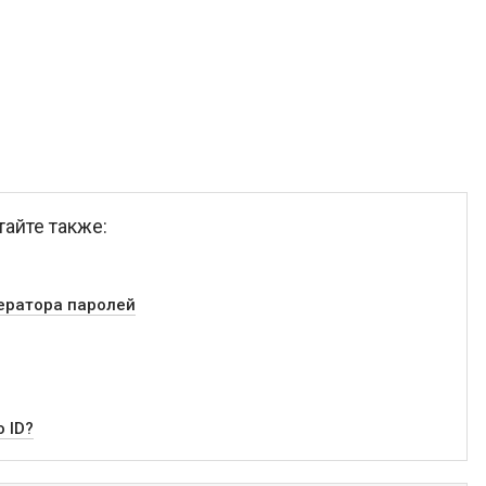
тайте также:
ератора паролей
o ID?