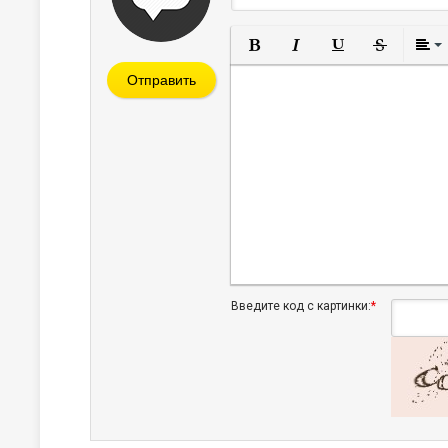
Полужирный
Курсив
Подчеркнут
Зачерк
Отправить
Введите код с картинки:
*