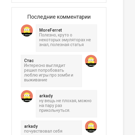
Последние комментарии
MoreFerret
Полезно, круто о
некоторых эмуляторах не
знал, полезная статья
Стас
Интересно выглядит
решил попробовать
люблю игры про зомби и
выживание
arkady
ну вещь не плохая, можно
на пару раз
прикольнуться.
arkady
почувствовал себя