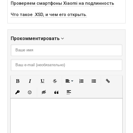
Проверяем смартфоны Xiaomi на подлинность
Что такое .XSD, и чем его открыть.
Прокомментировать
Полужирный
Курсив
Подчеркнутый
Зачеркнутый
Выравнивание
Нумерованный списо
Маркированный
Вставить
Вставить защищенную ссылку
Вставить смайлик
Вставка скрытого текста
Вставка цитаты
Вставка спойлера