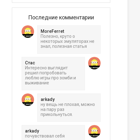
Последние комментарии
MoreFerret
Полезно, круто о
некоторых эмуляторах не
знал, полезная статья
Стас
Интересно выглядит
решил попробовать
люблю игры про зомби и
выживание
arkady
ну вещь не плохая, можно
на пару раз
прикольнуться.
arkady
почувствовал себя