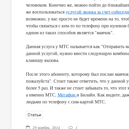
человеком. Конечно же, можно пойти до ближайшег
же воспользоваться
услугой звонка за счет собесед
возможно, у вас просто не будет времени на то, чтобы сходить до него. Выход и
чтобы связаться с кем-то по телефону при нулевом
одним из таких способов является "маячок".
Данная услуга у МТС называется как "Отправить м
данной услугой, нужно ввести следующую комби
клавишу вызова.
После этого абоненту, которому был послан маячо
пожалуйста". Стоит также отметить, что у данной 
более 5 раз. И также не стоит забывать то, что эт
а именно МТС,
Мегафон
и Билайн. Как видите, даже с нулевым балансом вы можете связаться с нужными вам
людьми по телефону с сим-картой МТС.
Статьи
29 ноябрь, 2014
1