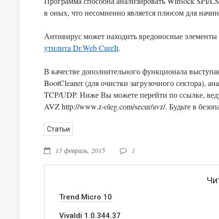
Программа способна анализировать Winsock SPI/LS
в оных, что несомненно является плюсом для начи
Антивирус может находить вредоносные элементы ка
утилита Dr.Web CureIt
.
В качестве дополнительного функционала выступа
BootCleaner (для очистки загрузочного сектора), а
TCP/UDP. Ниже Вы можете перейти по ссылке, ведущую на официальный сайт Олега, где Вы и сможете скачать
AVZ
http://www.z-oleg.com/secur/avz/
Статьи
13 февраль, 2015
1
Чи
Trend Micro 10
Vivaldi 1.0.344.37