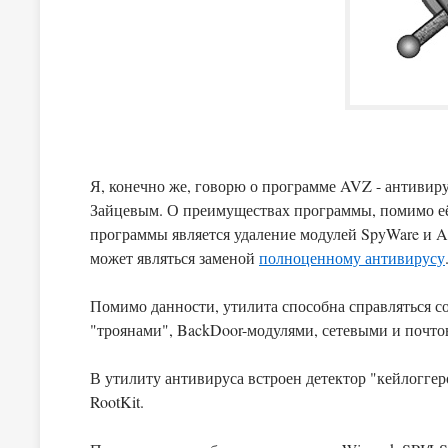
Я, конечно же, говорю о программе AVZ - антиви
Зайцевым. О преимуществах программы, помимо её бесплатности
программы является удаление модулей SpyWare и A
может являться заменой
полноценному антивирусу
Помимо данности, утилита способна справляться с
"троянами", BackDoor-модулями, сетевыми и почт
В утилиту антивируса встроен детектор "кейлогге
RootKit.