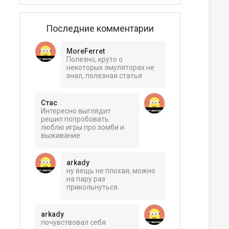
Последние комментарии
MoreFerret
Полезно, круто о
некоторых эмуляторах не
знал, полезная статья
Стас
Интересно выглядит
решил попробовать
люблю игры про зомби и
выживание
arkady
ну вещь не плохая, можно
на пару раз
прикольнуться.
arkady
почувствовал себя