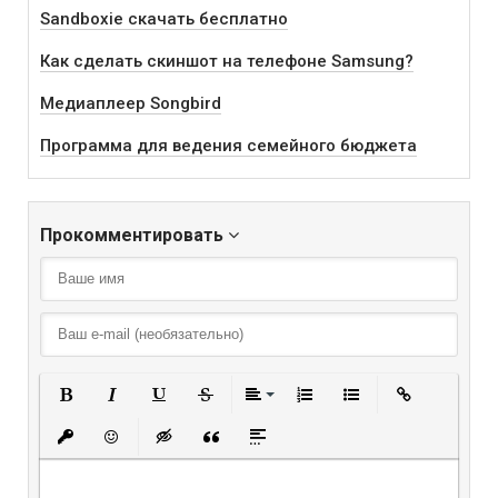
Sandboxie скачать бесплатно
Как сделать скиншот на телефоне Samsung?
Медиаплеер Songbird
Программа для ведения семейного бюджета
Прокомментировать
Полужирный
Курсив
Подчеркнутый
Зачеркнутый
Выравнивание
Нумерованный списо
Маркированный
Вставить
Вставить защищенную ссылку
Вставить смайлик
Вставка скрытого текста
Вставка цитаты
Вставка спойлера