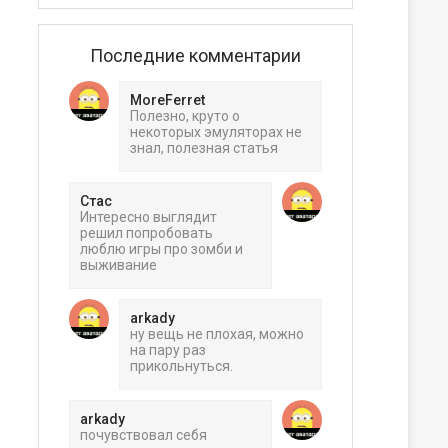
Последние комментарии
MoreFerret
Полезно, круто о
некоторых эмуляторах не
знал, полезная статья
ера
Стас
Интересно выглядит
решил попробовать
люблю игры про зомби и
выживание
arkady
ну вещь не плохая, можно
на пару раз
прикольнуться.
arkady
почувствовал себя