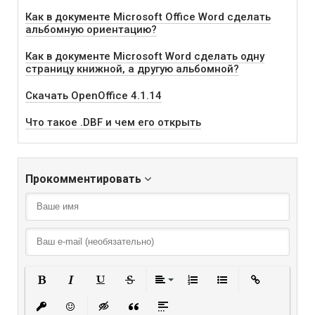
Как в документе Microsoft Office Word сделать
альбомную ориентацию?
Как в документе Microsoft Word сделать одну
страницу книжной, а другую альбомной?
Скачать OpenOffice 4.1.14
Что такое .DBF и чем его открыть
Прокомментировать
Полужирный
Курсив
Подчеркнутый
Зачеркнутый
Выравнивание
Нумерованный списо
Маркированный
Вставить