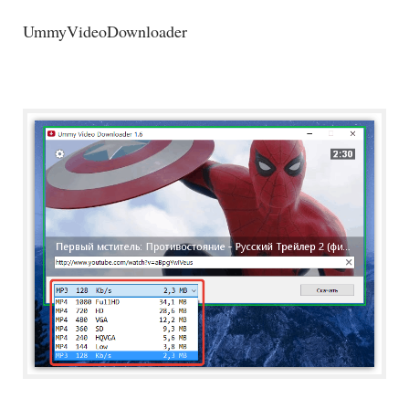
UmmyVideoDownloader