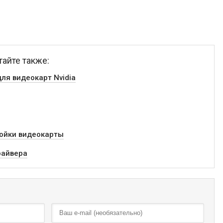
тайте также:
для видеокарт Nvidia
тройки видеокарты
райвера