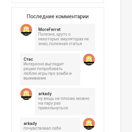
Последние комментарии
MoreFerret
Полезно, круто о
некоторых эмуляторах не
знал, полезная статья
Стас
Интересно выглядит
решил попробовать
люблю игры про зомби и
выживание
arkady
ну вещь не плохая, можно
на пару раз
прикольнуться.
arkady
почувствовал себя