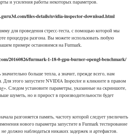
рты и усиления работы некоторых параметров.
ru3d.com/files-details/nvidia-inspector-download.html
рамму для проведения стресс-теста, с помощью которой мы
арте процедура разгона. Вы можете использовать любую
нашем примере остановимся на Furmark.
om/20160826/furmark-1-18-0-gpu-burner-opengl-benchmark/
 значительно больше тепла, а значит, прежде всего, нам
. Для этого запустите NVIDIA Inspector и кликните в правом
ng». Следом установите параметры, указанные на скриншоте,
льше шуметь, но и прирост в производительности будет
начала разгоняется память, частоту которой следует увеличить
именения нового параметра запустите в Furmark тестирование
м не должно наблюдаться никаких задержек и артефактов.