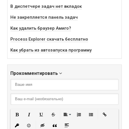
В диспетчере задач нет вкладок
Не закрепляется панель задач
Как удалить браузер Амиго?
Process Explorer скачать бесплатно
Как убрать из автозапуска программу
Прокомментировать
Полужирный
Курсив
Подчеркнутый
Зачеркнутый
Выравнивание
Нумерованный списо
Маркированный
Вставить