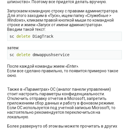
шпионство»
. Поэтому все придется делать вручную.
Запускаем командную строку с правами администратора.
Для этого заходим в
«Пуск»
, ищем папку
«Служебные >
Windows»
, кликаем правой кнопкой мыши по командной
строке и жмем
«Запуск от имени администратора»
.
Вводим такой текст:
sc 
delete
 DiagTrack
затем:
sc 
delete
 dmwappushservice
После каждой команды жмем
«Enter»
.
Если все сделано правильно, то появится примерно такое
окно.
Также в
«Параметрах»
ОС (аналог панели управления)
стоит настроить параметры конфиденциальности.
Отключить отправку отчетов в Microsoft, запретить
приложениям сбор данных и работу в фоновом режиме.
Если ОС используется под учетной записью Microsoft, то
настоятельно рекомендуется переключиться на
локальную.
Более развернуто об этом вы можете прочитать в других