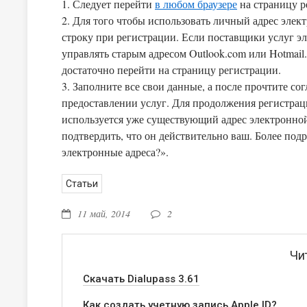
1. Следует перейти
в любом браузере
на страницу р
2. Для того чтобы использовать личный адрес элект
строку при регистрации. Если поставщики услуг 
управлять старым адресом Outlook.com или Hotmail. Или создать новую электронную почту на Hotmail. Для этого
достаточно перейти на страницу регистрации.
3. Заполните все свои данные, а после прочтите со
предоставлении услуг. Для продолжения регистрации нажимае
используется уже существующий адрес электронной 
подтвердить, что он действительно ваш. Более под
электронные адреса?».
Статьи
11 май, 2014
2
Чи
Скачать Dialupass 3.61
Как создать учетную запись Apple ID?