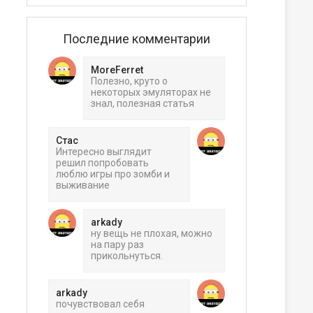
Последние комментарии
MoreFerret
Полезно, круто о
некоторых эмуляторах не
знал, полезная статья
Стас
Интересно выглядит
решил попробовать
люблю игры про зомби и
выживание
arkady
ну вещь не плохая, можно
на пару раз
прикольнуться.
arkady
почувствовал себя