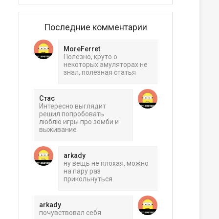
Последние комментарии
MoreFerret
Полезно, круто о
некоторых эмуляторах не
знал, полезная статья
Стас
Интересно выглядит
решил попробовать
люблю игры про зомби и
выживание
arkady
ну вещь не плохая, можно
на пару раз
прикольнуться.
arkady
почувствовал себя