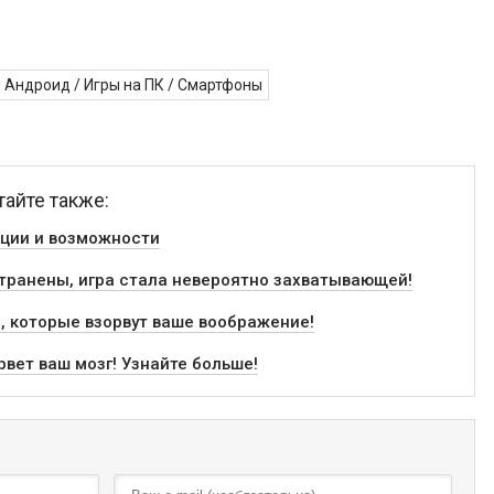
я Андроид
/
Игры на ПК
/
Смартфоны
тайте также:
кции и возможности
устранены, игра стала невероятно захватывающей!
ы, которые взорвут ваше воображение!
рвет ваш мозг! Узнайте больше!