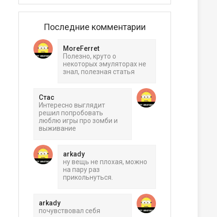
Последние комментарии
MoreFerret
Полезно, круто о
некоторых эмуляторах не
знал, полезная статья
Стас
Интересно выглядит
решил попробовать
люблю игры про зомби и
выживание
arkady
ну вещь не плохая, можно
на пару раз
прикольнуться.
arkady
почувствовал себя