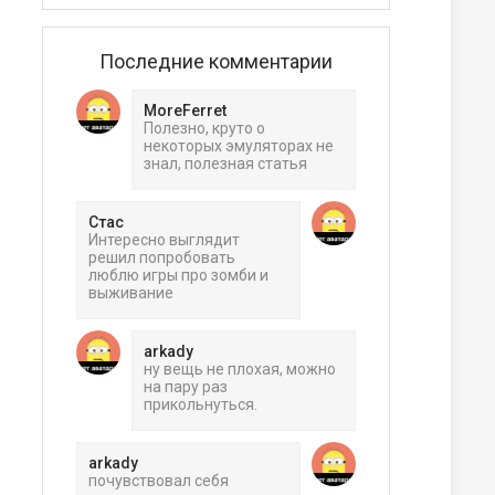
Последние комментарии
MoreFerret
Полезно, круто о
некоторых эмуляторах не
знал, полезная статья
Стас
Интересно выглядит
решил попробовать
люблю игры про зомби и
выживание
arkady
ну вещь не плохая, можно
на пару раз
прикольнуться.
arkady
почувствовал себя