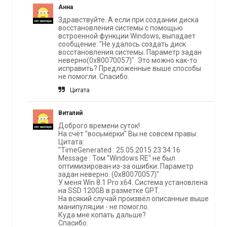
Анна
Здравствуйте. А если при создании диска
восстановления системы с помощью
встроенной функции Windows, выпадает
сообщение: "Не удалось создать диск
восстановления системы. Параметр задан
неверно(0х80070057)". Это можно как-то
исправить? Предложенные выше способы
не помогли. Спасибо.
Цитата
Виталий
Доброго времени суток!
На счёт "восьмёрки" Вы не совсем правы:
Цитата:
"TimeGenerated : 25.05.2015 23:34:16
Message : Том "Windows RE" не был
оптимизирован из-за ошибки: Параметр
задан неверно. (0x80070057)"
У меня Win 8.1 Pro x64. Система установлена
на SSD 120GB в разметке GPT.
На всякий случай произвёл описанные выше
манипуляции - не помогло.
Куда мне копать дальше?
Спасибо.