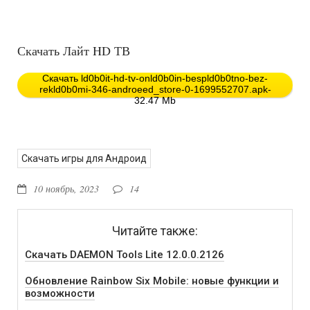
Скачать Лайт HD ТВ
Скачать ld0b0it-hd-tv-onld0b0in-bespld0b0tno-bez-
rekld0b0mi-346-androeed_store-0-1699552707.apk-
32.47 Mb
Скачать игры для Андроид
10 ноябрь, 2023
14
Читайте также:
Скачать DAEMON Tools Lite 12.0.0.2126
Обновление Rainbow Six Mobile: новые функции и
возможности