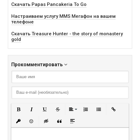
Скачать Papas Pancakeria To Go
Настраиваем услугу MMS Мегафон на вашем
телефоне
Скачать Treasure Hunter - the story of monastery
gold
Прокомментировать
Полужирный
Курсив
Подчеркнутый
Зачеркнутый
Выравнивание
Нумерованный списо
Маркированный
Вставить
Вставить защищенную ссылку
Вставить смайлик
Вставка скрытого текста
Вставка цитаты
Вставка спойлера