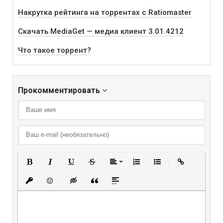
Накрутка рейтинга на торрентах с Ratiomaster
Скачать MediaGet — медиа клиент 3.01.4212
Что такое торрент?
Прокомментировать
Полужирный
Курсив
Подчеркнутый
Зачеркнутый
Выравнивание
Нумерованный списо
Маркированный
Вставить
Вставить защищенную ссылку
Вставить смайлик
Вставка скрытого текста
Вставка цитаты
Вставка спойлера