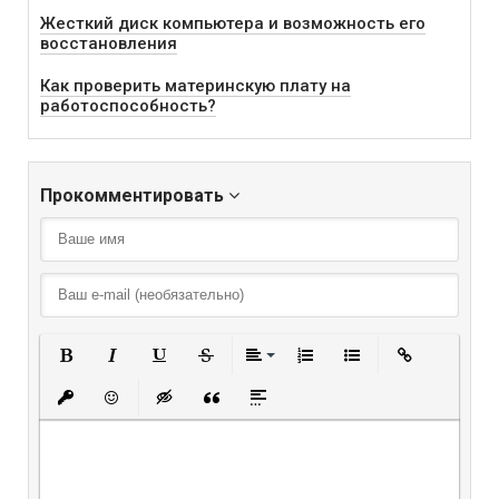
Жесткий диск компьютера и возможность его
восстановления
Как проверить материнскую плату на
работоспособность?
Прокомментировать
Полужирный
Курсив
Подчеркнутый
Зачеркнутый
Выравнивание
Нумерованный списо
Маркированный
Вставить
Вставить защищенную ссылку
Вставить смайлик
Вставка скрытого текста
Вставка цитаты
Вставка спойлера